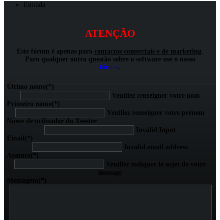
Entrada
ATENÇÃO
Este fórum é apenas para
contactos comerciais e de marketing
.
Para qualquer outra questão sobre o software use o nosso
fórum
.
Último nome
(*)
Veuillez renseigner votre nom
Primeiro nome
(*)
Veuillez renseigner votre prénom
Nome de utilizador do Xeester
Invalid Input
Email
(*)
Invalid email address
Assunto
(*)
Veuillez indiquer le sujet de votre
message
Mensagem
(*)