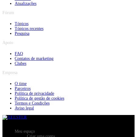
Atualizações
Fórum
Tópicos
Tópicos recentes
Pesquisa
Apoio
FAQ
Contatos de marketing
Clubes
Empresa
O time
Parceiros
Política de privacidade
Política de gestão de cookies
Termos e Condições
Aviso legal
Meu espaço
Criar uma conta