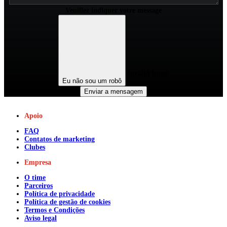
Veuillez indiquer votre message
Invalid Input
Eu não sou um robô
Enviar a mensagem
Apoio
FAQ
Contatos de marketing
Clubes
Empresa
O time
Parceiros
Política de privacidade
Política de gestão de cookies
Termos e Condições
Aviso legal