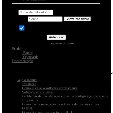
Nome de utilizador ou email
Senha
Show Password
Memorizar
Autenticar
Esqueceu o login?
Produto
Baixar
Opencards
Documentação
Descubra o Xeester
Tudo o que você precisa saber sobre instalação, navegação e configura
Veja o manual
Instalação
Como instalar o software corretamente
Solução de problemas
Problemas de inicialização e guia de configuração para antivírus
Ergonomia
Como usar a navegação de software de maneira eficaz
O HUD
Operação geral e ativação do HUD