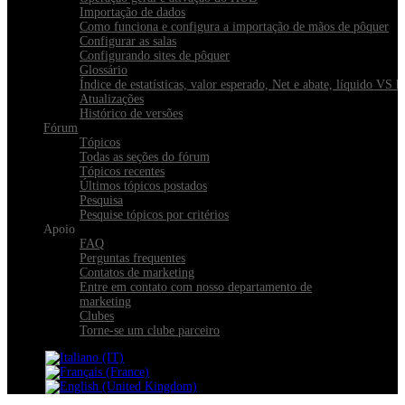
Importação de dados
Como funciona e configura a importação de mãos de pôquer
Configurar as salas
Configurando sites de pôquer
Glossário
Índice de estatísticas, valor esperado, Net e abate, líquido VS 
Atualizações
Histórico de versões
Fórum
Tópicos
Todas as seções do fórum
Tópicos recentes
Últimos tópicos postados
Pesquisa
Pesquise tópicos por critérios
Apoio
FAQ
Perguntas frequentes
Contatos de marketing
Entre em contato com nosso departamento de
marketing
Clubes
Torne-se um clube parceiro