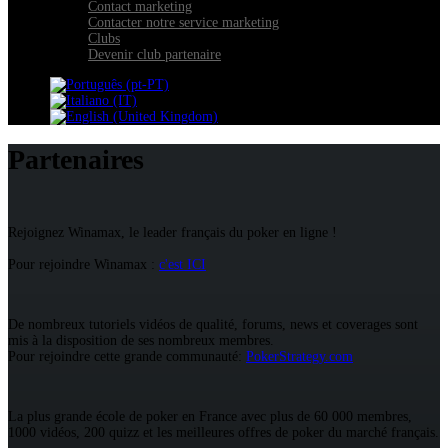
Contact marketing
Contacter notre service marketing
Clubs
Devenir club partenaire
Partenaires
Rejoignez Winamax, le leader français du poker en ligne !
Pour rejoindre Winamax :
c'est ICI
De nombreux tutoriels vidéos de qualité, forums, news et coverages sont
mis à la disposition de ses nombreux membres.
Pour rejoindre cette grande communauté:
PokerStrategy.com
La plus grande école de poker en France avec plus de 60 000 membres,
1000 vidéos, 200 quizz et les meilleures offres de poker du marché français.