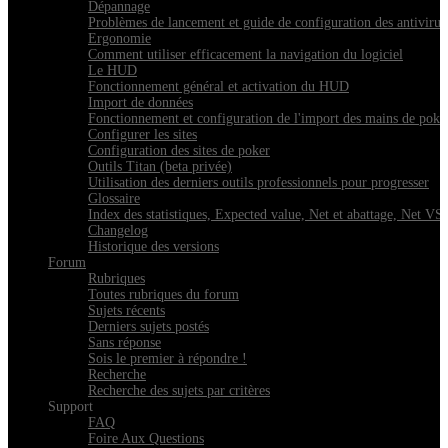
Dépannage
Problèmes de lancement et guide de configuration des antivirus 
Ergonomie
Comment utiliser efficacement la navigation du logiciel
Le HUD
Fonctionnement général et activation du HUD
Import de données
Fonctionnement et configuration de l'import des mains de poke
Configurer les sites
Configuration des sites de poker
Outils Titan (beta privée)
Utilisation des derniers outils professionnels pour progresser
Glossaire
Index des statistiques, Expected value, Net et abattage, Net V
Changelog
Historique des versions
Forum
Rubriques
Toutes rubriques du forum
Sujets récents
Derniers sujets postés
Sans réponse
Sois le premier à répondre !
Recherche
Recherche des sujets par critères
Support
FAQ
Foire Aux Questions