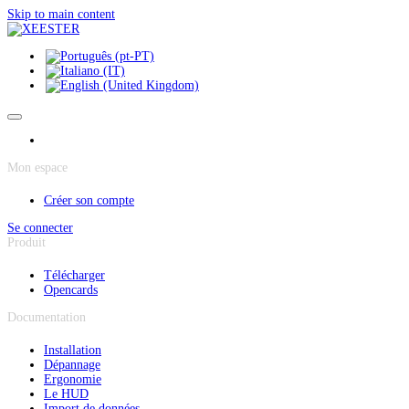
Panneau de gestion des cookies
Skip to main content
Mon espace
Créer son compte
Se connecter
Produit
Télécharger
Opencards
Documentation
Installation
Dépannage
Ergonomie
Le HUD
Import de données