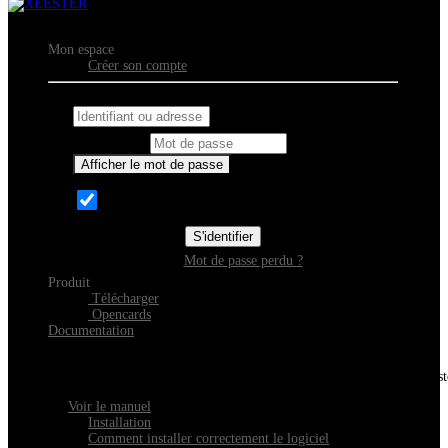
Mon espace
Créer son compte
Identifiant ou adresse courriel
Mot de passe
Afficher le mot de passe
Se souvenir de moi
S'identifier
Mot de passe perdu ?
Produit
Télécharger
Opencards
Documentation
Découvrir Xeester
Tout savoir sur l'installation, la navigation et la configuration de Xeest
Voir le manuel
Installation
Comment installer correctement le logiciel