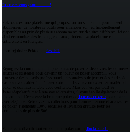
Inscrivez-vous gratuitement !
PokTools est une plateforme qui propose sur un seul site et pour un seul
abonnement de nombreux outils pour améliorer son jeu habituellement
disponibles au prix de plusieurs abonnements sur des sites différents, faisant
ainsi économiser des frais logiciels aux grinders. La plateforme est
entièrement en Français.
Pour rejoindre Poktools :
c'est ICI
Rejoignez la communauté de passionnés de poker et découvrez les dernières
astuces et stratégies pour devenir un joueur de poker accompli. Vous
trouverez des conseils professionnels, des analyses de jeux et des études de
cas pour vous aider à améliorer votre jeu. Devenez un expert en matière de
poker et dominez la table avec confiance. Mais ce n'est pas tout! Si
Joueurdepoker.fr met à nue vos adversaires, il vous habille également de la
tête au pied! Découvrez la boutique poker de
Joueurdepoker.fr
pour jouer
avec élégance. Retrouvez les collections pour homme, femme et accessoires
de poker. Paiements 100% sécurisés et livraison gratuite pour les
commandes de plus de 50€.
Venez vous divertir tout en jouant au poker sur la
dlpokradio.fr