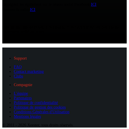
Rejoignez les également sur le réseau social Facebook
ICI
.
Ecoutez la radio
ICI
.
Plus qu’un club de Poker, à Bordeaux, POKERSPHERE est lieu unique
totalement dédié au poker.
Dans un cadre « lounge », jouez, échangez et apprenez.
Un concept inédit où vous pouvez jouer sans argent mais pas sans enjeu !
Support
FAQ
Contact marketing
Clubs
Compagnie
L'équipe
Partenaires
Politique de confidentialité
Politique de gestion des cookies
Conditions Générales d'Utilisation
Mentions légales
© 2011 -
2026
Xeester, t
ous droits réservés.