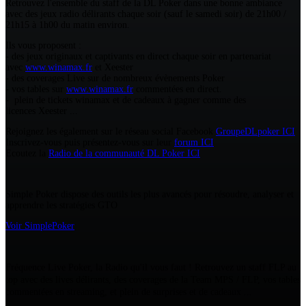
Retrouvez l'ensemble du staff de la DL Poker dans une bonne ambiance
avec des jeux radio délirants chaque soir (sauf le samedi soir) de 21h00 /
21h15 à 1h00 du matin environ.
Ils vous proposent :
- des jeux originaux et captivants en direct chaque soir en partenariat
avec
www.winamax.fr
et Xeester
- des coverages Live sur de nombreux évènements Poker
- vos tables sur
www.winamax.fr
commentées en direct.
- plein de tickets winamax et de cadeaux à gagner comme des
licences Xeester ...
Rejoignez les également sur le réseau social Facebook
GroupeDLpoker ICI
Inscrivez-vous puis présentez-vous sur leur
forum ICI
Ecoutez la
Radio de la communauté DL Poker ICI
Simple Poker dispose des outils les plus avancés pour résoudre, analyser et
apprendre les stratégies GTO
Voir SimplePoker
Fréquence Live Poker, la Radio qu'il vous faut ! Retrouvez un staff FLP au
top avec des lives délirants, des coverages de la Team MPS / FLP, vos tables
commentées en streaming, et plein de surprises et de cadeaux ...