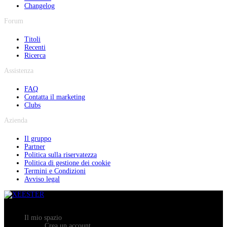
Changelog
Forum
Titoli
Recenti
Ricerca
Assistenza
FAQ
Contatta il marketing
Clubs
Azienda
Il gruppo
Partner
Politica sulla riservatezza
Politica di gestione dei cookie
Termini e Condizioni
Avviso legal
Il mio spazio
Crea un account