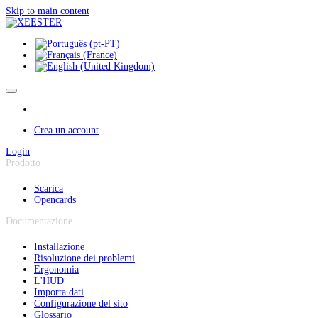
Pannello di gestione dei cookies
Skip to main content
Crea un account
Login
Prodotto
Scarica
Opencards
Documentazione
Installazione
Risoluzione dei problemi
Ergonomia
L'HUD
Importa dati
Configurazione del sito
Glossario