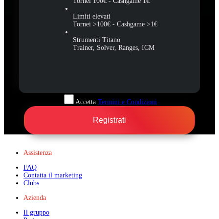
Tornei 100€ - Cashgame 1€
Limiti elevati
Tornei >100€ - Cashgame >1€
Strumenti Titano
Trainer, Solver, Ranges, ICM
Accetta
Termini e Condizioni
Registrati
Assistenza
FAQ
Contatta il marketing
Clubs
Azienda
Il gruppo