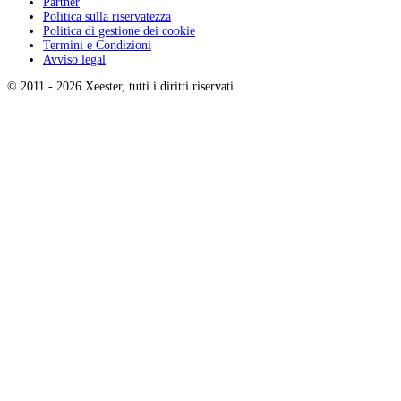
Partner
Politica sulla riservatezza
Politica di gestione dei cookie
Termini e Condizioni
Avviso legal
© 2011 -
2026
Xeester, tutti i diritti riservati
.