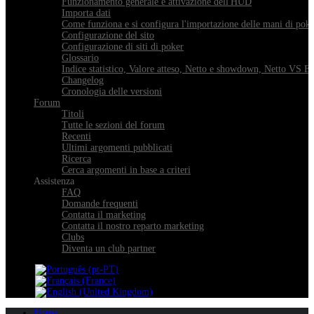
Funzionamento generale e attivazione dell'HUD
Importa dati
Come funziona e si configura l'importazione delle mani di pok
Configurazione del sito
Configurazione di siti di poker
Glossario
Indice statistico, Valore atteso, Netto e showdown, Netto VS E
Changelog
Cronologia delle versioni
Forum
Titoli
Tutte le sezioni del forum
Recenti
Ultimi argomenti pubblicati
Ricerca
Cerca argomenti in base a criteri
Assistenza
FAQ
Domande frequenti
Contatta il marketing
Contatta il nostro reparto marketing
Clubs
Diventa un club partner
Home