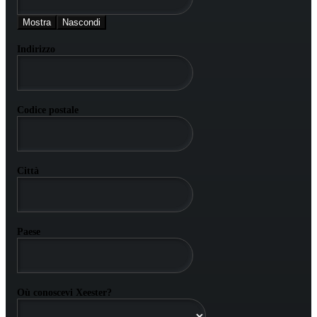
Mostra
Nascondi
Indirizzo
Codice postale
Città
Paese
Où conoscevi Xeester?