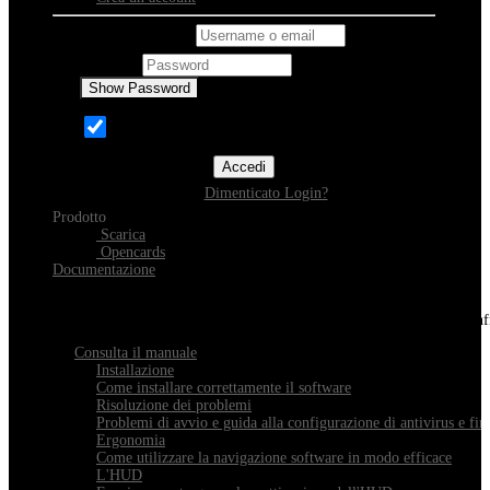
Username o email
Password
Show Password
Ricordami
Accedi
Dimenticato Login?
Prodotto
Scarica
Opencards
Documentazione
Scopri Xeester
Tutto quello che devi sapere sull'installazione, la navigazione e la con
Consulta il manuale
Installazione
Come installare correttamente il software
Risoluzione dei problemi
Problemi di avvio e guida alla configurazione di antivirus e fir
Ergonomia
Come utilizzare la navigazione software in modo efficace
L'HUD