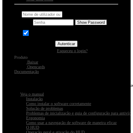
Nome de utilizador ou email
Senha
Show Password
Memorizar
Autenticar
Esqueceu o login?
Produto
Baixar
Opencards
Documentação
Descubra o Xeester
Tudo o que você precisa saber sobre instalação, navegação e configura
Veja o manual
Instalação
Como instalar o software corretamente
Solução de problemas
Problemas de inicialização e guia de configuração para antivírus
Ergonomia
Como usar a navegação de software de maneira eficaz
O HUD
Operação geral e ativação do HUD