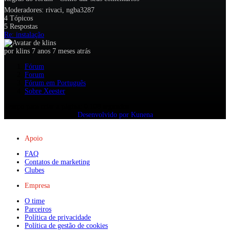
Moderadores:
rivaci
,
ngba3287
4
Tópicos
5
Respostas
Re: instalação
por
klins
7 anos 7 meses atrás
Fórum
Forum
Fórum em Português
Sobre Xeester
Tempo para criar a página: 0.108 segundos
Desenvolvido por
Kunena
Apoio
FAQ
Contatos de marketing
Clubes
Empresa
O time
Parceiros
Política de privacidade
Política de gestão de cookies