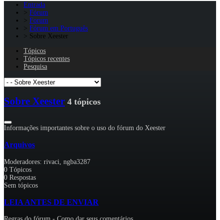
Entrada
Fórum
Forum
Fórum em Português
Sobre Xeester
Tópicos
Tópicos recentes
Pesquisa
Sobre Xeester
4 tópicos
Informações importantes sobre o uso do fórum do Xeester
Arquivos
Moderadores:
rivaci
,
ngba3287
0
Tópicos
0
Respostas
Sem tópicos
LEIA ANTES DE ENVIAR
Regras do fórum - Como dar seus comentários