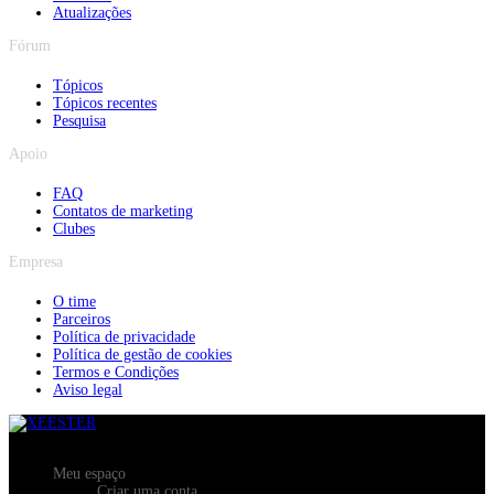
Atualizações
Fórum
Tópicos
Tópicos recentes
Pesquisa
Apoio
FAQ
Contatos de marketing
Clubes
Empresa
O time
Parceiros
Política de privacidade
Política de gestão de cookies
Termos e Condições
Aviso legal
Meu espaço
Criar uma conta