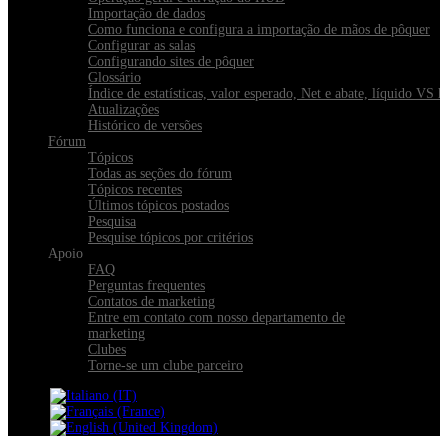
Importação de dados
Como funciona e configura a importação de mãos de pôquer
Configurar as salas
Configurando sites de pôquer
Glossário
Índice de estatísticas, valor esperado, Net e abate, líquido VS 
Atualizações
Histórico de versões
Fórum
Tópicos
Todas as seções do fórum
Tópicos recentes
Últimos tópicos postados
Pesquisa
Pesquise tópicos por critérios
Apoio
FAQ
Perguntas frequentes
Contatos de marketing
Entre em contato com nosso departamento de
marketing
Clubes
Torne-se um clube parceiro