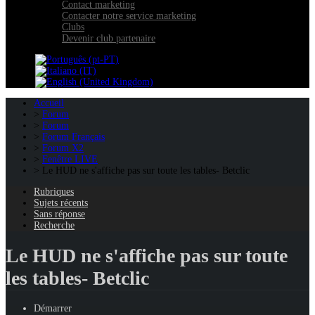
Contact marketing
Contacter notre service marketing
Clubs
Devenir club partenaire
Accueil
Forum
Forum
Forum Français
Forum X2
Fenêtre LIVE
Le HUD ne s'affiche pas sur toute les tables- Betclic
Rubriques
Sujets récents
Sans réponse
Recherche
Le HUD ne s'affiche pas sur toute
les tables- Betclic
Démarrer