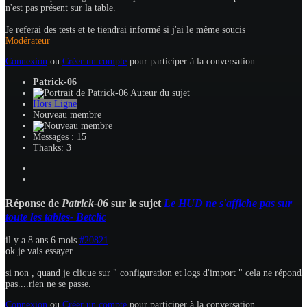
n'est pas présent sur la table.
Je referai des tests et te tiendrai informé si j'ai le même soucis
Modérateur
Connexion
ou
Créer un compte
pour participer à la conversation.
Patrick-06
Auteur du sujet
Hors Ligne
Nouveau membre
Messages : 15
Thanks: 3
Réponse de
Patrick-06
sur le sujet
Le HUD ne s'affiche pas sur
toute les tables- Betclic
il y a 8 ans 6 mois
#20821
ok je vais essayer...
si non , quand je clique sur " configuration et logs d'import " cela ne répond
pas....rien ne se passe.
Connexion
ou
Créer un compte
pour participer à la conversation.