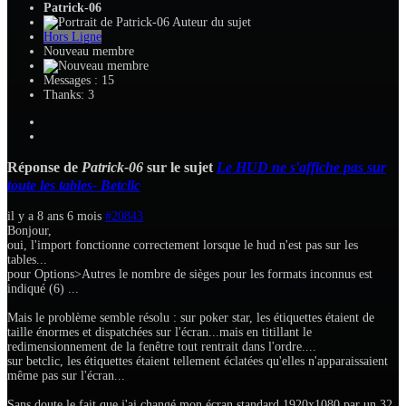
Patrick-06
Auteur du sujet
Hors Ligne
Nouveau membre
Messages : 15
Thanks: 3
Réponse de
Patrick-06
sur le sujet
Le HUD ne s'affiche pas sur
toute les tables- Betclic
il y a 8 ans 6 mois
#20843
Bonjour,
oui, l'import fonctionne correctement lorsque le hud n'est pas sur les
tables...
pour Options>Autres le nombre de sièges pour les formats inconnus est
indiqué (6) ...
Mais le problème semble résolu : sur poker star, les étiquettes étaient de
taille énormes et dispatchées sur l'écran...mais en titillant le
redimensionnement de la fenêtre tout rentrait dans l'ordre....
sur betclic, les étiquettes étaient tellement éclatées qu'elles n'apparaissaient
même pas sur l'écran...
Sans doute le fait que j'ai changé mon écran standard 1920x1080 par un 32