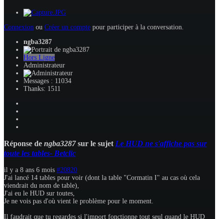
Connexion
ou
Créer un compte
pour participer à la conversation.
ngba3287
Hors Ligne
Administrateur
Messages : 11034
Thanks: 1511
Réponse de
ngba3287
sur le sujet
Le HUD ne s'affiche pas sur
toute les tables- Betclic
il y a 8 ans 6 mois
#20820
J'ai lancé 14 tables pour voir (dont la table "Cormatin I" au cas où cela
viendrait du nom de table),
J'ai eu le HUD sur toutes,
Je ne vois pas d'où vient le problème pour le moment.
Il faudrait que tu regardes si l'import fonctionne tout seul quand le HUD