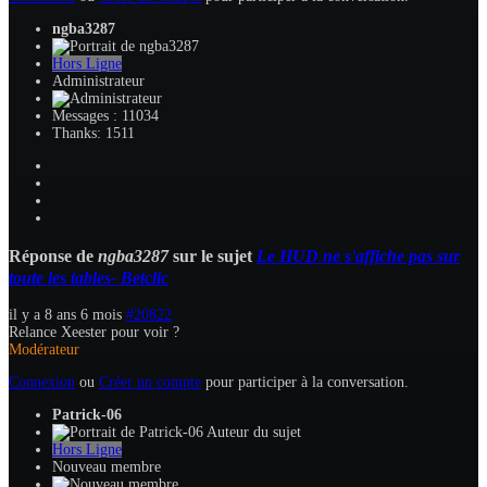
ngba3287
Hors Ligne
Administrateur
Messages : 11034
Thanks: 1511
Réponse de
ngba3287
sur le sujet
Le HUD ne s'affiche pas sur
toute les tables- Betclic
il y a 8 ans 6 mois
#20822
Relance Xeester pour voir ?
Modérateur
Connexion
ou
Créer un compte
pour participer à la conversation.
Patrick-06
Auteur du sujet
Hors Ligne
Nouveau membre