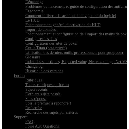
Dépannage
Problèmes de lancement et guide de configuration des antivirus 
Ergonomie
Comment utiliser efficacement la navigation du logiciel
Le HUD
Fonctionnement général et activation du HUD
Import de données
Fonctionnement et configuration de l'import des mains de poke
Configurer les sites
Configuration des sites de poker
Outils Titan (beta privée)
Utilisation des derniers outils professionnels pour progresser
Glossaire
Index des statistiques, Expected value, Net et abattage, Net V
Changelog
Historique des versions
Forum
Rubriques
Toutes rubriques du forum
Sujets récents
Derniers sujets postés
Sans réponse
Sois le premier à répondre !
Recherche
Recherche des sujets par critères
Support
FAQ
Foire Aux Questions