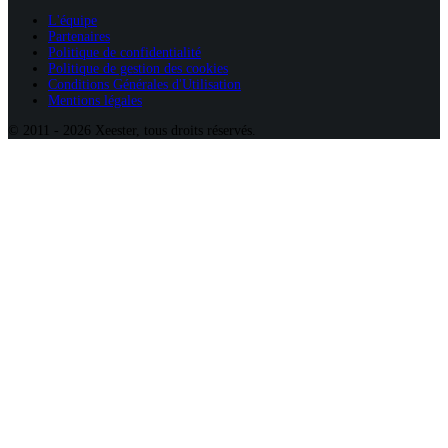
L'équipe
Partenaires
Politique de confidentialité
Politique de gestion des cookies
Conditions Générales d'Utilisation
Mentions légales
© 2011 -
2026
Xeester, t
ous droits réservés.