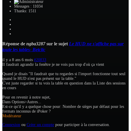
Messages : 11034
Thanks: 1511
Réponse de
ngba3287
sur le sujet
Le HUD ne s'affiche pas sur
toute les tables- Betclic
il y a 8 ans 6 mois
#20833
Il faudrait agrandir la fenêtre je ne vois pas trop d'où ça vient
Quand je disais "Il faudrait que tu regardes si l'import fonctionne tout seul
quand le HUD n'est pas présent sur la table."
C'est juste regarder si tu vois la table en question dans la Liste des sessions
en cours
Pour en revenir à notre sujet,
Dans Options>Autres...
Est-ce qu'il y a quelque chose pour: Nombre de sièges par défaut pour les
formats inconnus de iPoker ?
Modérateur
Connexion
ou
Créer un compte
pour participer à la conversation.