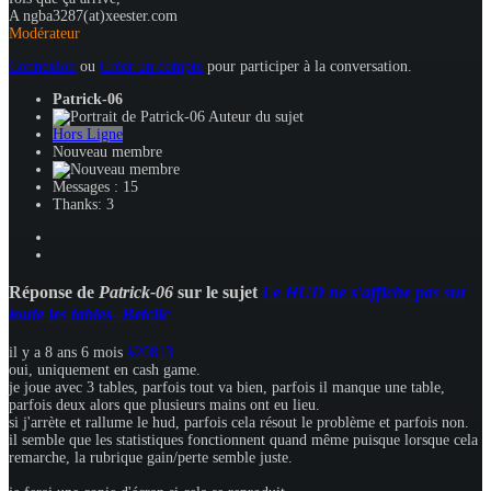
A ngba3287(at)xeester.com
Modérateur
Connexion
ou
Créer un compte
pour participer à la conversation.
Patrick-06
Auteur du sujet
Hors Ligne
Nouveau membre
Messages : 15
Thanks: 3
Réponse de
Patrick-06
sur le sujet
Le HUD ne s'affiche pas sur
toute les tables- Betclic
il y a 8 ans 6 mois
#20813
oui, uniquement en cash game.
je joue avec 3 tables, parfois tout va bien, parfois il manque une table,
parfois deux alors que plusieurs mains ont eu lieu.
si j'arrète et rallume le hud, parfois cela résout le problème et parfois non.
il semble que les statistiques fonctionnent quand même puisque lorsque cela
remarche, la rubrique gain/perte semble juste.