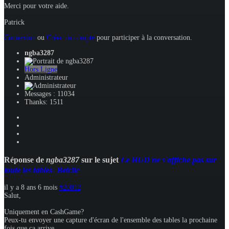
Merci pour votre aide.
Patrick
Connexion
ou
Créer un compte
pour participer à la conversation.
ngba3287
Hors Ligne
Administrateur
Messages : 11034
Thanks: 1511
Réponse de
ngba3287
sur le sujet
Le HUD ne s'affiche pas sur
toute les tables- Betclic
il y a 8 ans 6 mois
#20812
Salut,
Uniquement en CashGame?
Peux-tu envoyer une capture d'écran de l'ensemble des tables la prochaine
fois que ça arrive,