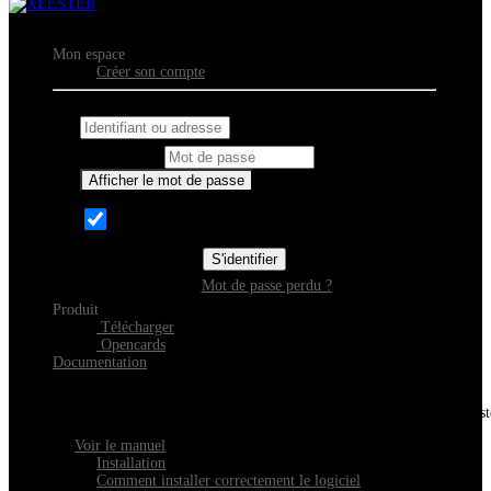
Mon espace
Créer son compte
Identifiant ou adresse courriel
Mot de passe
Afficher le mot de passe
Se souvenir de moi
S'identifier
Mot de passe perdu ?
Produit
Télécharger
Opencards
Documentation
Découvrir Xeester
Tout savoir sur l'installation, la navigation et la configuration de Xeest
Voir le manuel
Installation
Comment installer correctement le logiciel