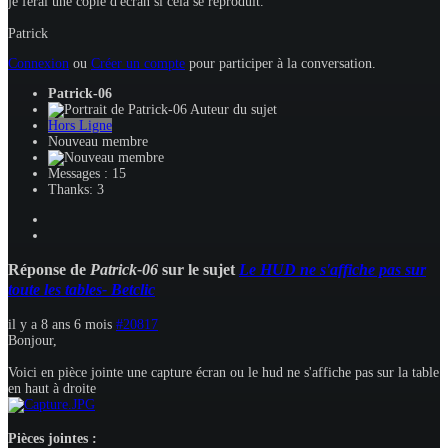
je ferai une copie d'écran si cela se reproduit.
Patrick
Connexion
ou
Créer un compte
pour participer à la conversation.
Patrick-06
Auteur du sujet
Hors Ligne
Nouveau membre
Messages : 15
Thanks: 3
Réponse de
Patrick-06
sur le sujet
Le HUD ne s'affiche pas sur
toute les tables- Betclic
il y a 8 ans 6 mois
#20817
Bonjour,
Voici en pièce jointe une capture écran ou le hud ne s'affiche pas sur la table
en haut à droite
Pièces jointes :