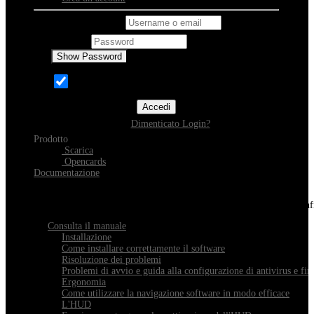
Username o email
Password
Show Password
Ricordami
Accedi
Dimenticato Login?
Prodotto
Scarica
Opencards
Documentazione
Scopri Xeester
Tutto quello che devi sapere sull'installazione, la navigazione e la con
Consulta il manuale
Installazione
Come installare correttamente il software
Risoluzione dei problemi
Problemi di avvio e guida alla configurazione di antivirus e fir
Ergonomia
Come utilizzare la navigazione software in modo efficace
L'HUD