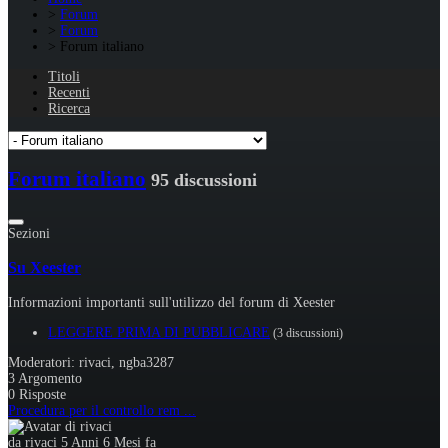
Forum
Forum
Forum italiano
Titoli
Recenti
Ricerca
Forum italiano
95 discussioni
Sezioni
Su Xeester
Informazioni importanti sull'utilizzo del forum di Xeester
LEGGERE PRIMA DI PUBBLICARE
(3 discussioni)
Moderatori:
rivaci
,
ngba3287
3
Argomento
0
Risposte
Procedura per il controllo rem ...
da
rivaci
5 Anni 6 Mesi fa