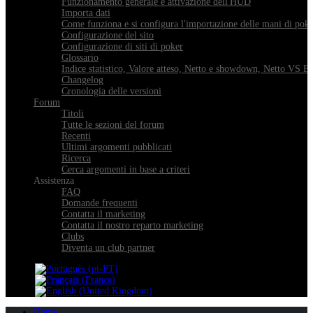
Funzionamento generale e attivazione dell'HUD
Importa dati
Come funziona e si configura l'importazione delle mani di pok
Configurazione del sito
Configurazione di siti di poker
Glossario
Indice statistico, Valore atteso, Netto e showdown, Netto VS E
Changelog
Cronologia delle versioni
Forum
Titoli
Tutte le sezioni del forum
Recenti
Ultimi argomenti pubblicati
Ricerca
Cerca argomenti in base a criteri
Assistenza
FAQ
Domande frequenti
Contatta il marketing
Contatta il nostro reparto marketing
Clubs
Diventa un club partner
Home