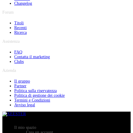
Changelog
Forum
Titoli
Recenti
Ricerca
Assistenza
FAQ
Contatta il marketing
Clubs
Azienda
Il gruppo
Partner
Politica sulla riservatezza
Politica di gestione dei cookie
Termini e Condizioni
Avviso legal
Il mio spazio
Crea un account