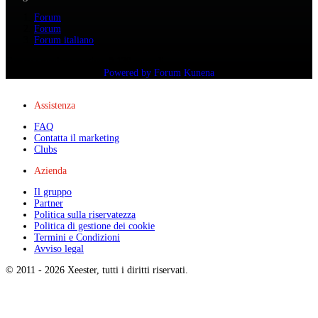
Forum
Forum
Forum italiano
Tempo creazione pagina: 0.139 secondi
Powered by
Forum Kunena
Assistenza
FAQ
Contatta il marketing
Clubs
Azienda
Il gruppo
Partner
Politica sulla riservatezza
Politica di gestione dei cookie
Termini e Condizioni
Avviso legal
© 2011 -
2026
Xeester, tutti i diritti riservati
.