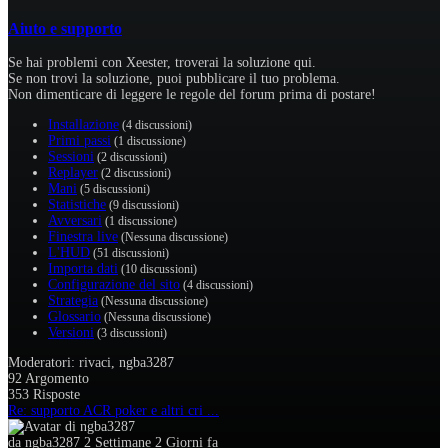
Aiuto e supporto
Se hai problemi con Xeester, troverai la soluzione qui.
Se non trovi la soluzione, puoi pubblicare il tuo problema.
Non dimenticare di leggere le regole del forum prima di postare!
Installazione
(4 discussioni)
Primi passi
(1 discussione)
Sessioni
(2 discussioni)
Replayer
(2 discussioni)
Mani
(5 discussioni)
Statistiche
(9 discussioni)
Avversari
(1 discussione)
Finestra live
(Nessuna discussione)
L'HUD
(51 discussioni)
Importa dati
(10 discussioni)
Configurazione del sito
(4 discussioni)
Strategia
(Nessuna discussione)
Glossario
(Nessuna discussione)
Versioni
(3 discussioni)
Moderatori:
rivaci
,
ngba3287
92
Argomento
353
Risposte
Re: supporto ACR poker e altri cri ...
da
ngba3287
2 Settimane 2 Giorni fa