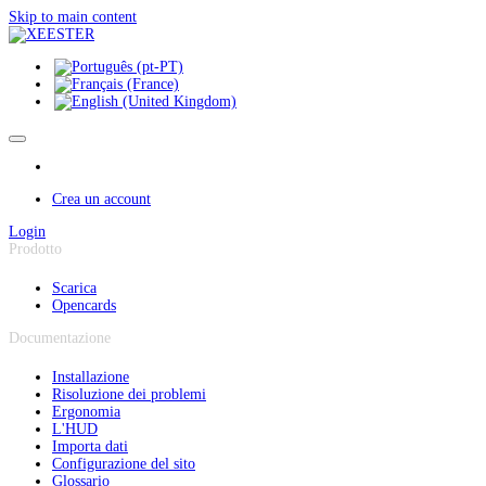
Pannello di gestione dei cookies
Skip to main content
Crea un account
Login
Prodotto
Scarica
Opencards
Documentazione
Installazione
Risoluzione dei problemi
Ergonomia
L'HUD
Importa dati
Configurazione del sito
Glossario