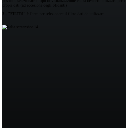
possibile selezionare il tipo di visualizzazione che si desidera utilizzare per i
propri dati (
ad eccezione degli Sfidanti
)
3 - "FILTRI"
è l'area per selezionare il filtro dati da utilizzare :