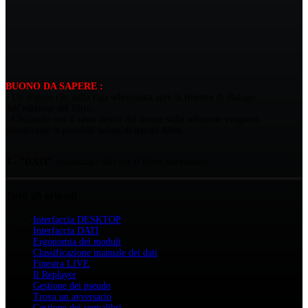
BUONO DA SAPERE :
- Un doppio clic sulla riga selezionata apre la finestra di dialogo
dell'edizione del filtro.
- Cliccando con il tasto destro del mouse sulla selezione vengono
visualizzate le possibili azioni di questo filtro.
4 - "DATI"
visualizza i dati per il filtro selezionato.
Tutti gli articoli
Interfaccia DESKTOP
Interfaccia DATI
Ergonomia dei moduli
Classificazione manuale dei dati
Finestra LIVE
Il Replayer
Gestione dei pseudo
Trova un avversario
Gestione dei segnalibri