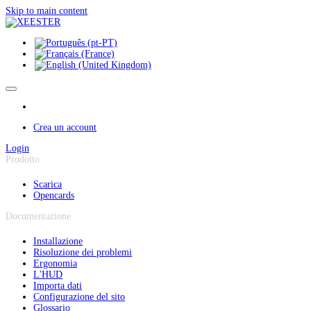
Pannello di gestione dei cookies
Skip to main content
Crea un account
Login
Prodotto
Scarica
Opencards
Documentazione
Installazione
Risoluzione dei problemi
Ergonomia
L'HUD
Importa dati
Configurazione del sito
Glossario