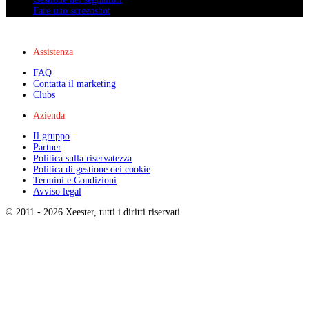
Fare uno screenshot
Assistenza
FAQ
Contatta il marketing
Clubs
Azienda
Il gruppo
Partner
Politica sulla riservatezza
Politica di gestione dei cookie
Termini e Condizioni
Avviso legal
© 2011 -
2026
Xeester, tutti i diritti riservati
.