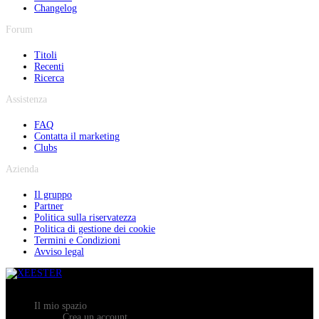
Changelog
Forum
Titoli
Recenti
Ricerca
Assistenza
FAQ
Contatta il marketing
Clubs
Azienda
Il gruppo
Partner
Politica sulla riservatezza
Politica di gestione dei cookie
Termini e Condizioni
Avviso legal
Il mio spazio
Crea un account