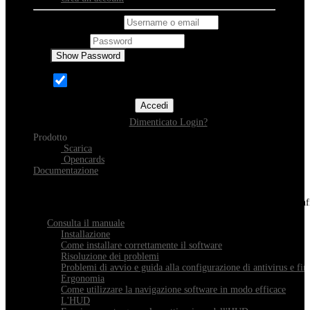
Username o email
Password
Show Password
Ricordami
Accedi
Dimenticato Login?
Prodotto
Scarica
Opencards
Documentazione
Scopri Xeester
Tutto quello che devi sapere sull'installazione, la navigazione e la con
Consulta il manuale
Installazione
Come installare correttamente il software
Risoluzione dei problemi
Problemi di avvio e guida alla configurazione di antivirus e fir
Ergonomia
Come utilizzare la navigazione software in modo efficace
L'HUD