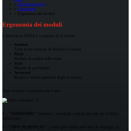
Documentazione
Ergonomia
Ergonomia dei moduli
Ergonomia dei moduli
L'interfaccia DATA è composta da 4 moduli :
Sessioni
Tutte le tue sessioni di Holdem e Omaha
Mani
Modulo di analisi delle mani
Stats
Modulo di profilatura
Avversari
Ricerca e analisi generale degli avversari
Ogni modulo è composto da 4 aree :
1 - "SOMMARIO"
riassume i principali risultati dei dati per il filtro
selezionato
2 - "TIPO DI DISPLAY" :
nella parte destra dell'area di riepilogo, è