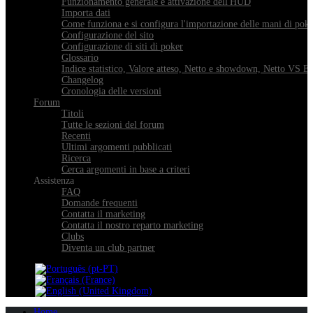
Funzionamento generale e attivazione dell'HUD
Importa dati
Come funziona e si configura l'importazione delle mani di pok
Configurazione del sito
Configurazione di siti di poker
Glossario
Indice statistico, Valore atteso, Netto e showdown, Netto VS E
Changelog
Cronologia delle versioni
Forum
Titoli
Tutte le sezioni del forum
Recenti
Ultimi argomenti pubblicati
Ricerca
Cerca argomenti in base a criteri
Assistenza
FAQ
Domande frequenti
Contatta il marketing
Contatta il nostro reparto marketing
Clubs
Diventa un club partner
Home