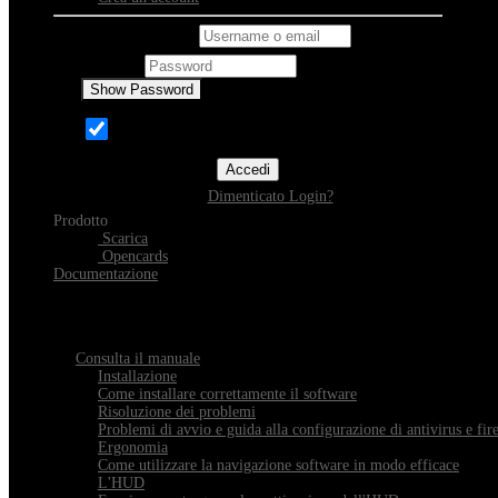
Username o email
Password
Show Password
Ricordami
Accedi
Dimenticato Login?
Prodotto
Scarica
Opencards
Documentazione
Scopri Xeester
Tutto quello che devi sapere sull'installazione, la navigazione e la con
Consulta il manuale
Installazione
Come installare correttamente il software
Risoluzione dei problemi
Problemi di avvio e guida alla configurazione di antivirus e fir
Ergonomia
Come utilizzare la navigazione software in modo efficace
L'HUD