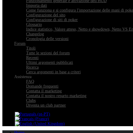
Funzionamento generale e attivazione dell'HUD
Importa dati
Come funziona e si configura l'importazione delle mani di pok
Configurazione del sito
Configurazione di siti di poker
Glossario
Indice statistico, Valore atteso, Netto e showdown, Netto VS E
Changelog
Cronologia delle versioni
Forum
Titoli
Tutte le sezioni del forum
Recenti
Ultimi argomenti pubblicati
Ricerca
Cerca argomenti in base a criteri
Assistenza
FAQ
Domande frequenti
Contatta il marketing
Contatta il nostro reparto marketing
Clubs
Diventa un club partner
Home