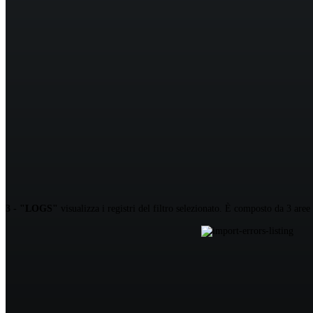
3 - "LOGS"
visualizza i registri del filtro selezionato. È composto da 3 aree 