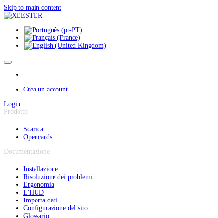
Pannello di gestione dei cookies
Skip to main content
Crea un account
Login
Prodotto
Scarica
Opencards
Documentazione
Installazione
Risoluzione dei problemi
Ergonomia
L'HUD
Importa dati
Configurazione del sito
Glossario