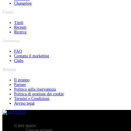
Changelog
Forum
Titoli
Recenti
Ricerca
Assistenza
FAQ
Contatta il marketing
Clubs
Azienda
Il gruppo
Partner
Politica sulla riservatezza
Politica di gestione dei cookie
Termini e Condizioni
Avviso legal
Il mio spazio
Crea un account