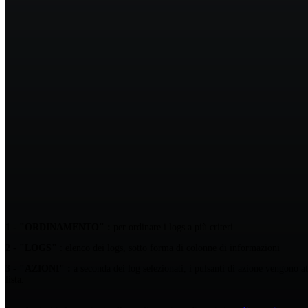
1 - "ORDINAMENTO" :
per ordinare i logs a più criteri
2 - "LOGS"
: elenco dei logs, sotto forma di colonne di informazioni
3 - "AZIONI" :
a seconda dei log selezionati, i pulsanti di azione vengono att
lista.