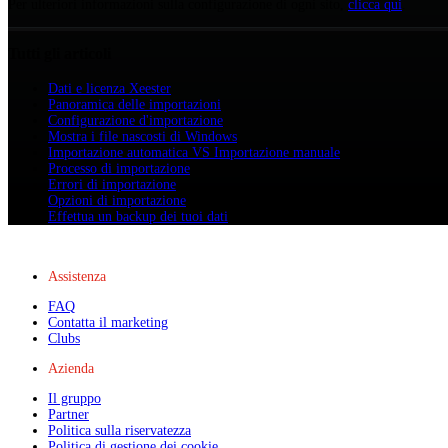
Per ulteriori informazioni sulla configurazione di ogni sito,
clicca qui
.
Tutti gli articoli
Dati e licenza Xeester
Panoramica delle importazioni
Configurazione d'importazione
Mostra i file nascosti di Windows
Importazione automatica VS Importazione manuale
Processo di importazione
Errori di importazione
Opzioni di importazione
Effettua un backup dei tuoi dati
Assistenza
FAQ
Contatta il marketing
Clubs
Azienda
Il gruppo
Partner
Politica sulla riservatezza
Politica di gestione dei cookie