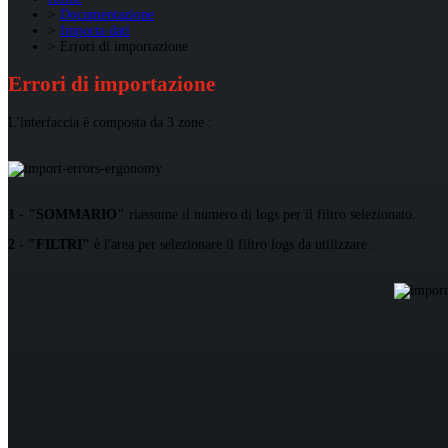
Documentazione
Importa dati
Errori di importazione
Errori di importazione
L'interfaccia è composta da 3 zone :
1 - "SOMMARIO"
riassume il numero di logs per il filtro selezionato.
2 - "FILTRI"
è l'area per selezionare il filtro logs da utilizzare :