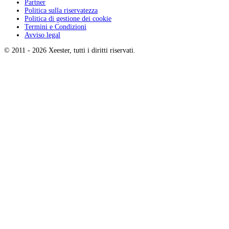
Partner
Politica sulla riservatezza
Politica di gestione dei cookie
Termini e Condizioni
Avviso legal
© 2011 -
2026
Xeester, tutti i diritti riservati
.