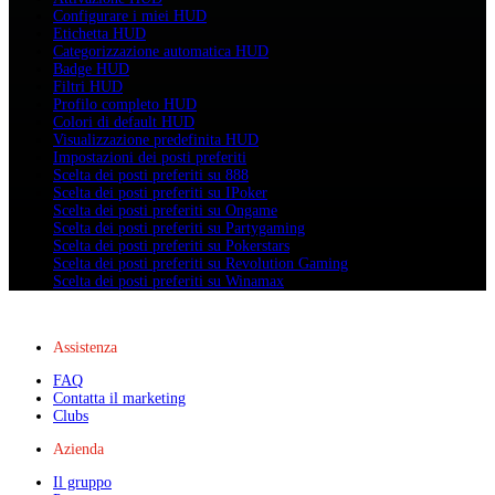
Configurare i miei HUD
Etichetta HUD
Categorizzazione automatica HUD
Badge HUD
Filtri HUD
Profilo completo HUD
Colori di default HUD
Visualizzazione predefinita HUD
Impostazioni dei posti preferiti
Scelta dei posti preferiti su 888
Scelta dei posti preferiti su IPoker
Scelta dei posti preferiti su Ongame
Scelta dei posti preferiti su Partygaming
Scelta dei posti preferiti su Pokerstars
Scelta dei posti preferiti su Revolution Gaming
Scelta dei posti preferiti su Winamax
Assistenza
FAQ
Contatta il marketing
Clubs
Azienda
Il gruppo