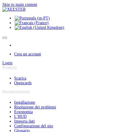
Pannello di gestione dei cookies
Skip to main content
Crea un account
Login
Prodotto
Scarica
Opencards
Documentazione
Installazione
Risoluzione dei problemi
Ergonomia
L'HUD
Importa dati
Configurazione del sito
Glossario