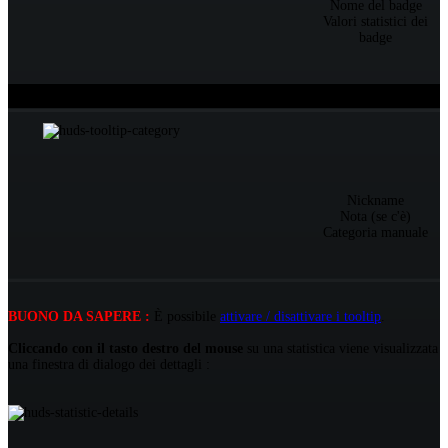
Nome del badge
Valori statistici dei
badge
Su un'informazione ( nickname, categoria...)
Tooltip
Nickname
Nota (se c'è)
Categoria manuale
BUONO DA SAPERE :
È possibile
attivare / disattivare i tooltip
.
Cliccando con il tasto destro del mouse
su una statistica viene visualizzata
una finestra di dialogo dei dettagli :