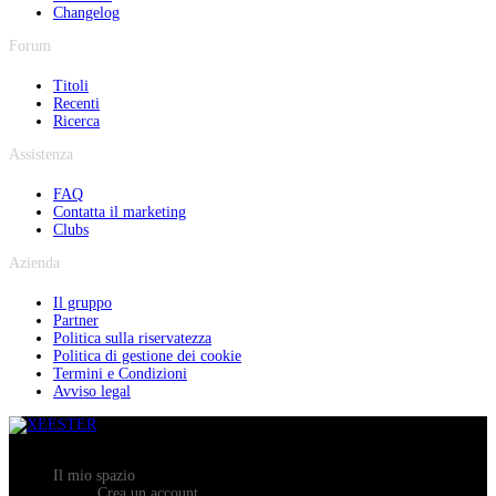
Changelog
Forum
Titoli
Recenti
Ricerca
Assistenza
FAQ
Contatta il marketing
Clubs
Azienda
Il gruppo
Partner
Politica sulla riservatezza
Politica di gestione dei cookie
Termini e Condizioni
Avviso legal
Il mio spazio
Crea un account