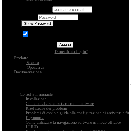
Username o email
Password
Show Password
Ricordami
Accedi
Dimenticato Login?
Prodotto
Scarica
Opencards
Documentazione
Scopri Xeester
Tutto quello che devi sapere sull'installazione, la navigazione e la con
Consulta il manuale
Installazione
Come installare correttamente il software
Risoluzione dei problemi
Problemi di avvio e guida alla configurazione di antivirus e fir
Ergonomia
Come utilizzare la navigazione software in modo efficace
L'HUD