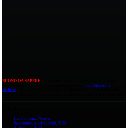
BUONO DA SAPERE :
Il pulsante "Save labels positions" (icona del
disco) appare solo quando è selezionata l'opzione "
Sincronizzare le
etichette
". In questo caso lo spostamento di un'etichetta
non si rifletterà
sulle altre etichette della stessa stanza e sulla stessa sede su altri tavoli aperti.
Tutti gli articoli
HUD e licenza Xeester
Panoramica generale degli HUD
Attivazione HUD