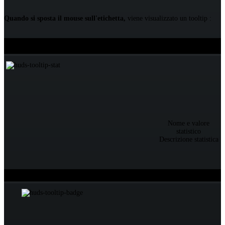
Quando si sposta il mouse sull'etichetta,
viene visualizzato un tooltip :
Su una statistica
Tooltip
Nome e valore
statistico
Descrizione statistica
Su un badge
Tooltip