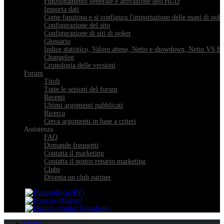
Funzionamento generale e attivazione dell'HUD
Importa dati
Come funziona e si configura l'importazione delle mani di pok
Configurazione del sito
Configurazione di siti di poker
Glossario
Indice statistico, Valore atteso, Netto e showdown, Netto VS E
Changelog
Cronologia delle versioni
Forum
Titoli
Tutte le sezioni del forum
Recenti
Ultimi argomenti pubblicati
Ricerca
Cerca argomenti in base a criteri
Assistenza
FAQ
Domande frequenti
Contatta il marketing
Contatta il nostro reparto marketing
Clubs
Diventa un club partner
Home