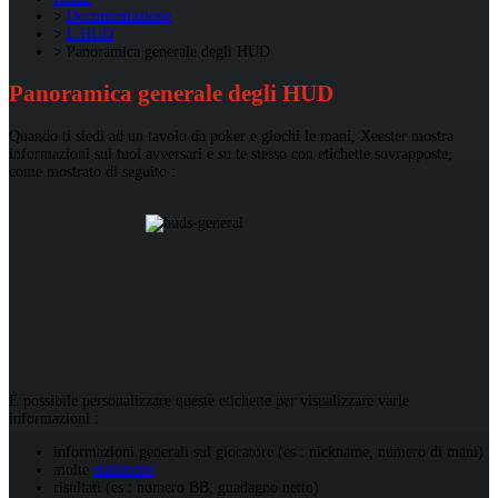
Documentazione
L'HUD
Panoramica generale degli HUD
Panoramica generale degli HUD
Quando ti siedi ad un tavolo da poker e giochi le mani, Xeester mostra
informazioni sui tuoi avversari e su te stesso con etichette sovrapposte,
come mostrato di seguito :
È possibile personalizzare queste etichette per visualizzare varie
informazioni :
informazioni generali sul giocatore (es : nickname, numero di mani)
molte
statistiche
risultati (es : numero BB, guadagno netto)