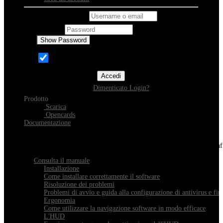
Username o email
Password
Show Password
Ricordami
Accedi
Dimenticato Login?
Prodotto
Scarica
Opencards
Documentazione
Scopri Xeester
Tutto quello che devi sapere sull'installazione, la navigazione e la con
Consulta il manuale
Installazione
Come installare correttamente il software
Risoluzione dei problemi
Problemi di avvio e guida alla configurazione di antivirus e fir
Ergonomia
Come utilizzare la navigazione software in modo efficace
L'HUD