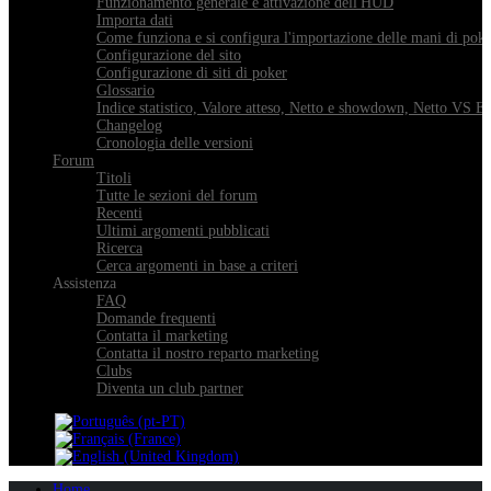
Funzionamento generale e attivazione dell'HUD
Importa dati
Come funziona e si configura l'importazione delle mani di pok
Configurazione del sito
Configurazione di siti di poker
Glossario
Indice statistico, Valore atteso, Netto e showdown, Netto VS E
Changelog
Cronologia delle versioni
Forum
Titoli
Tutte le sezioni del forum
Recenti
Ultimi argomenti pubblicati
Ricerca
Cerca argomenti in base a criteri
Assistenza
FAQ
Domande frequenti
Contatta il marketing
Contatta il nostro reparto marketing
Clubs
Diventa un club partner
Home