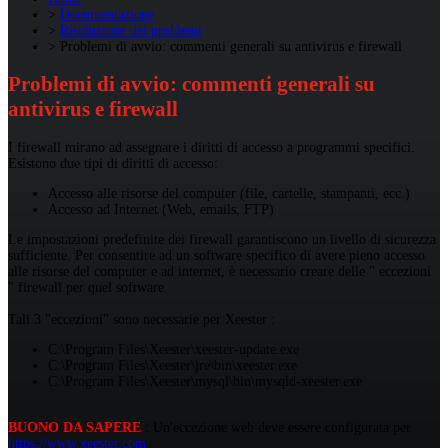
Documentazione
Risoluzione dei problemi
Problemi di avvio: commenti generali su antivirus e firewall
Problemi di avvio: commenti generali su
antivirus e firewall
I firewall mirano ad assegnare i diritti di accesso a programmi specifici.
Esistono due tipi di diritti di accesso:
Accesso alle risorse del computer (file, cartelle, stampanti, ecc.)
Accesso ad Internet (Web, emails, FTP)
Le impostazioni predefinite dei firewall garantiscono un livello di sicurezza
sufficiente. Per consentire ad un software specifico di avere pieno accesso
alle risorse del computer e ad internet, è necessario creare delle " eccezioni
" firewall per quel software.
Tali 3 "eccezioni" sono necessarie per Xeester :
C:\Program Files\Xeester\xeester-update.exe
C:\Program Files\Xeester\jre\bin\xeester.exe
C:\Program Files\Xeester\mysql\bin\mysqld-xeester.exe
BUONO DA SAPERE
: Un'eccezione web deve essere configurata per
https://www.xeester.com