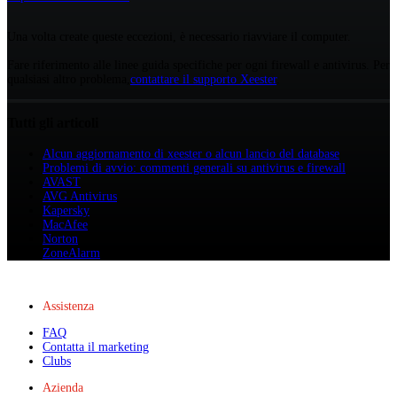
Una volta create queste eccezioni, è necessario riavviare il computer.
Fare riferimento alle linee guida specifiche per ogni firewall e antivirus. Per
qualsiasi altro problema,
contattare il supporto Xeester
.
Tutti gli articoli
Alcun aggiornamento di xeester o alcun lancio del database
Problemi di avvio: commenti generali su antivirus e firewall
AVAST
AVG Antivirus
Kapersky
MacAfee
Norton
ZoneAlarm
Assistenza
FAQ
Contatta il marketing
Clubs
Azienda