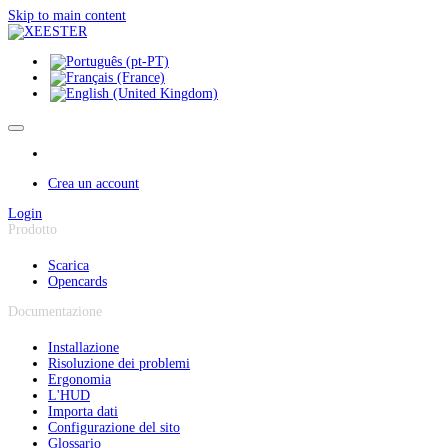
Pannello di gestione dei cookies
Skip to main content
Crea un account
Login
Prodotto
Scarica
Opencards
Documentazione
Installazione
Risoluzione dei problemi
Ergonomia
L'HUD
Importa dati
Configurazione del sito
Glossario