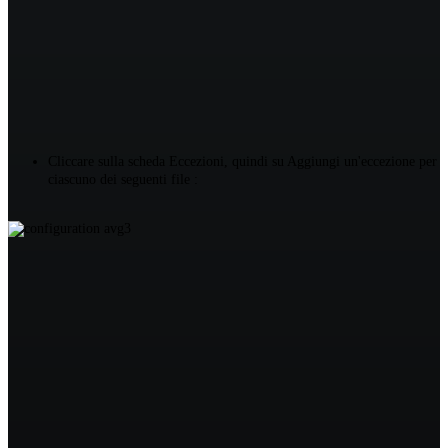
Cliccare sulla scheda Eccezioni, quindi su Aggiungi un'eccezione per
ciascuno dei seguenti file :