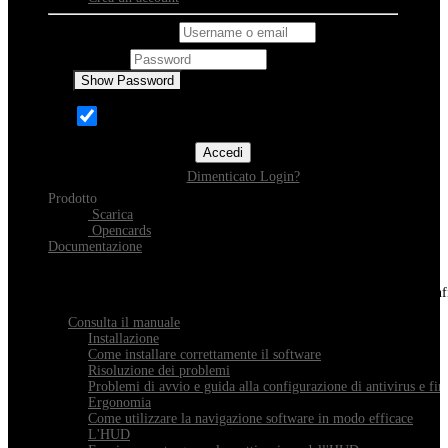
Username o email
Password
Show Password
Ricordami
Accedi
Dimenticato Login?
Prodotto
Scarica
Opencards
Documentazione
Scopri Xeester
Tutto quello che devi sapere sull'installazione, la navigazione e la con
Consulta il manuale
Installazione
Come installare correttamente il software
Risoluzione dei problemi
Problemi di avvio e guida alla configurazione di antivirus e fir
Ergonomia
Come utilizzare la navigazione software in modo efficace
L'HUD