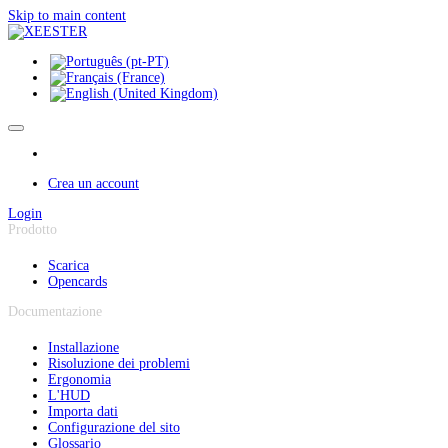
Pannello di gestione dei cookies
Skip to main content
Crea un account
Login
Prodotto
Scarica
Opencards
Documentazione
Installazione
Risoluzione dei problemi
Ergonomia
L'HUD
Importa dati
Configurazione del sito
Glossario