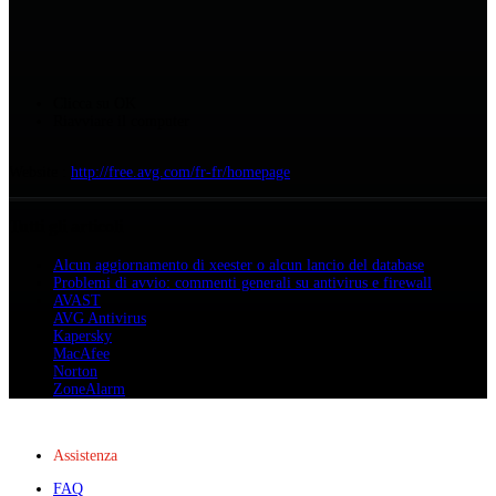
Clicca su OK
Riavviare il computer
Website :
http://free.avg.com/fr-fr/homepage
Tutti gli articoli
Alcun aggiornamento di xeester o alcun lancio del database
Problemi di avvio: commenti generali su antivirus e firewall
AVAST
AVG Antivirus
Kapersky
MacAfee
Norton
ZoneAlarm
Assistenza
FAQ