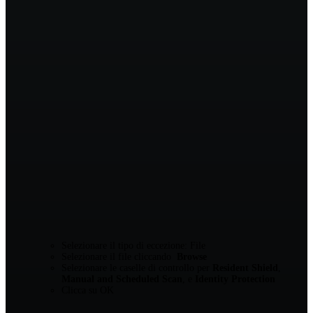
Selezionare il tipo di eccezione: File
Selezionare il file cliccando
Browse
Selezionare le caselle di controllo per
Resident Shield
,
Manual and Scheduled Scan
, e
Identity Protection
Clicca su OK