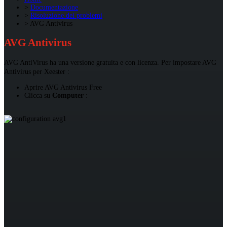
Documentazione
Risoluzione dei problemi
AVG Antivirus
AVG Antivirus
AVG AntiVirus ha una versione gratuita e con licenza. Per impostare AVG
Antivirus per Xeester :
Aprire AVG Antivirus Free
Clicca su
Computer
: