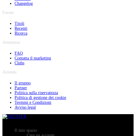
Changelog
Forum
Titoli
Recenti
Ricerca
Assistenza
FAQ
Contatta il marketing
Clubs
Azienda
Il gruppo
Partner
Politica sulla riservatezza
Politica di gestione dei cookie
Termini e Condizioni
Avviso legal
Il mio spazio
Crea un account