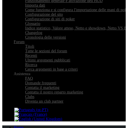
Funzionamento generale e attivazione dell'HUD
Importa dati
Come funziona e si configura l'importazione delle mani di pok
Configurazione del sito
Configurazione di siti di poker
Glossario
Indice statistico, Valore atteso, Netto e showdown, Netto VS E
Changelog
Cronologia delle versioni
Forum
Titoli
Tutte le sezioni del forum
Recenti
Ultimi argomenti pubblicati
Ricerca
Cerca argomenti in base a criteri
Assistenza
FAQ
Domande frequenti
Contatta il marketing
Contatta il nostro reparto marketing
Clubs
Diventa un club partner
Home