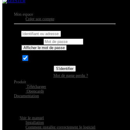
Mon espace
Créer son compte
Identifiant ou adresse courriel
Mot de passe
Afficher le mot de passe
Se souvenir de moi
S'identifier
Mot de passe perdu ?
Produit
Télécharger
Opencards
Documentation
Découvrir Xeester
Tout savoir sur l'installation, la navigation et la configuration de Xeest
Voir le manuel
Installation
Comment installer correctement le logiciel