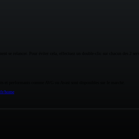
nt se relancer. Pour éviter cela, effectuez un double-clic sur chacun des 2 ser
its et performants comme AVG ou Avast sont disponibles sur le marché.
_fr/home