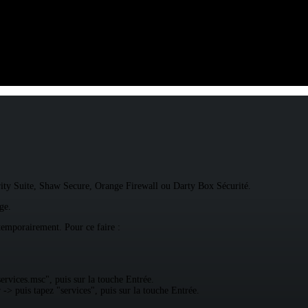
ecurity Suite, Shaw Secure, Orange Firewall ou Darty Box Sécurité.
ge.
 temporairement. Pour ce faire :
rvices.msc", puis sur la touche Entrée.
> puis tapez "services", puis sur la touche Entrée.