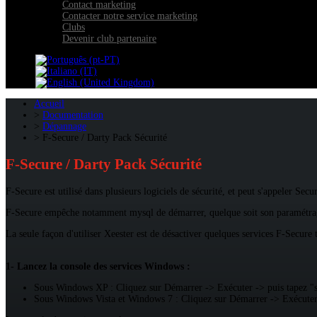
Contact marketing
Contacter notre service marketing
Clubs
Devenir club partenaire
Accueil
Documentation
Dépannage
F-Secure / Darty Pack Sécurité
F-Secure / Darty Pack Sécurité
F-Secure est utilisé dans plusieurs logiciels de sécurité, et peut s'appeler S
F-Secure empêche notamment mysql de démarrer, quelque soit son paramétra
La seule façon d'utiliser Xeester est de désactiver quelques services F-Secure
1- Lancez la console des services Windows :
Sous Windows XP : Cliquez sur Démarrer -> Exécuter -> puis tapez "se
Sous Windows Vista et Windows 7 : Cliquez sur Démarrer -> Exécuter -