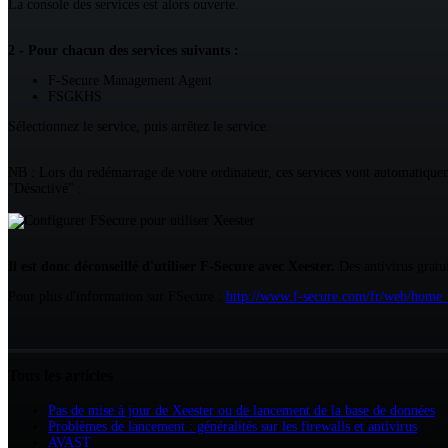
La console des services est alors ouverte.
2 - Pour chacun des services suivants :
F-Secure Management Agent
FSGKHS
Sélectionnez le service, puis arrêtez le service.
NB : Lors du redémarrage de votre ordinateur, ces services vont automatiqueme
"Désactivé" :
Il est donc déconseillé d'utiliser F-Secure avec Xeester.
Des antivirus gratu
Pour plus d'information sur FSecure :
http://www.f-secure.com/fr/web/home
Tous les articles
Pas de mise à jour de Xeester ou de lancement de la base de données
Problèmes de lancement : généralités sur les firewalls et antivirus
AVAST