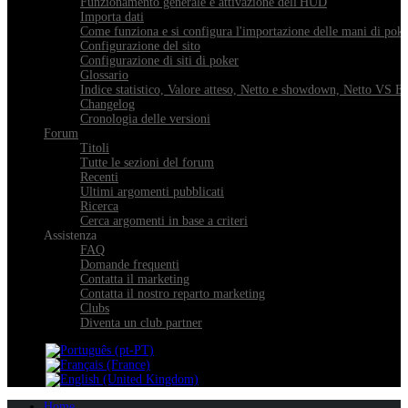
Funzionamento generale e attivazione dell'HUD
Importa dati
Come funziona e si configura l'importazione delle mani di pok
Configurazione del sito
Configurazione di siti di poker
Glossario
Indice statistico, Valore atteso, Netto e showdown, Netto VS E
Changelog
Cronologia delle versioni
Forum
Titoli
Tutte le sezioni del forum
Recenti
Ultimi argomenti pubblicati
Ricerca
Cerca argomenti in base a criteri
Assistenza
FAQ
Domande frequenti
Contatta il marketing
Contatta il nostro reparto marketing
Clubs
Diventa un club partner
Home