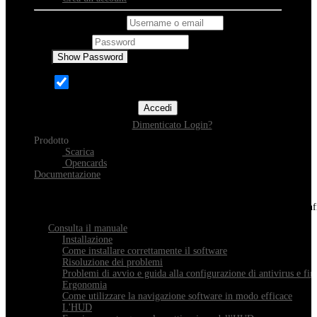
Username o email
Password
Show Password
Ricordami
Accedi
Dimenticato Login?
Prodotto
Scarica
Opencards
Documentazione
Scopri Xeester
Tutto quello che devi sapere sull'installazione, la navigazione e la con
Consulta il manuale
Installazione
Come installare correttamente il software
Risoluzione dei problemi
Problemi di avvio e guida alla configurazione di antivirus e fir
Ergonomia
Come utilizzare la navigazione software in modo efficace
L'HUD