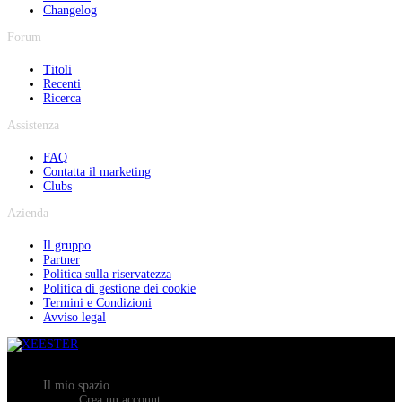
Changelog
Forum
Titoli
Recenti
Ricerca
Assistenza
FAQ
Contatta il marketing
Clubs
Azienda
Il gruppo
Partner
Politica sulla riservatezza
Politica di gestione dei cookie
Termini e Condizioni
Avviso legal
Il mio spazio
Crea un account