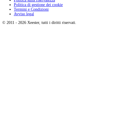
Politica sulla riservatezza
Politica di gestione dei cookie
Termini e Condizioni
Avviso legal
© 2011 -
2026
Xeester, tutti i diritti riservati
.