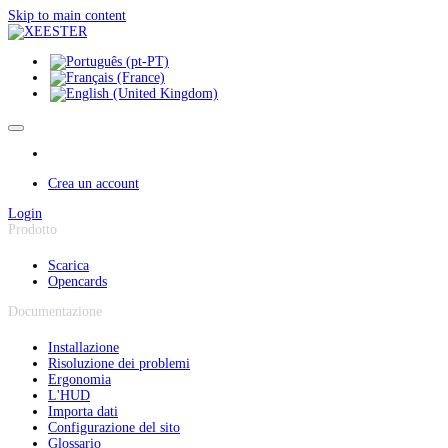
Pannello di gestione dei cookies
Skip to main content
Crea un account
Login
Prodotto
Scarica
Opencards
Documentazione
Installazione
Risoluzione dei problemi
Ergonomia
L'HUD
Importa dati
Configurazione del sito
Glossario